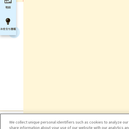
地図
お役立ち
情報
We collect unique personal identifiers such as cookies to analyze our
share information about your use of our website with our analytics a