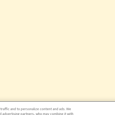
 traffic and to personalize content and ads. We
nd advertising partners, who may combine it with