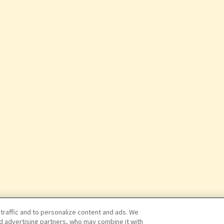
 traffic and to personalize content and ads. We
nd advertising partners, who may combine it with