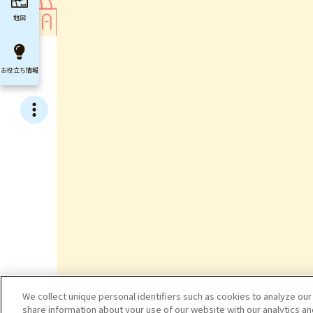
地図
お役立ち
情報
We collect unique personal identifiers such as cookies to analyze our
share information about your use of our website with our analytics a