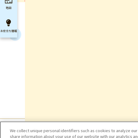
地図
お役立ち
情報
We collect unique personal identifiers such as cookies to analyze our
share information about your use of our website with our analytics a