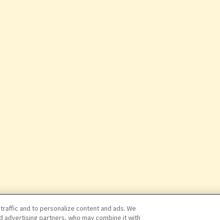
 traffic and to personalize content and ads. We
nd advertising partners, who may combine it with