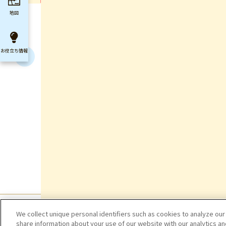
地図
お役立ち
情報
We collect unique personal identifiers such as cookies to analyze our
share information about your use of our website with our analytics a