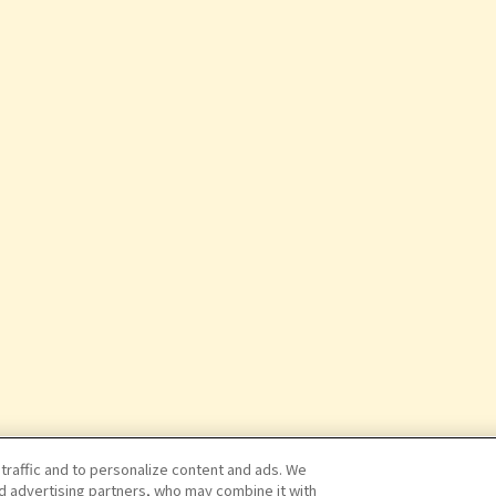
 traffic and to personalize content and ads. We
nd advertising partners, who may combine it with