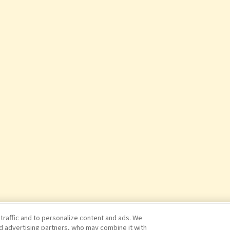
 traffic and to personalize content and ads. We
nd advertising partners, who may combine it with