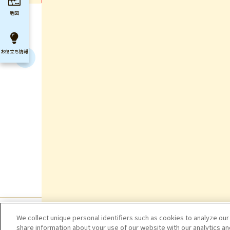
地図
お役立ち
情報
We collect unique personal identifiers such as cookies to analyze our
share information about your use of our website with our analytics a