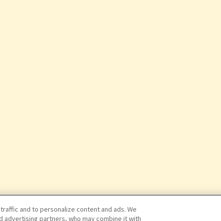
 traffic and to personalize content and ads. We
nd advertising partners, who may combine it with