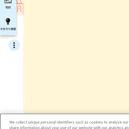
地図
お役立ち
情報
We collect unique personal identifiers such as cookies to analyze our
share information about your use of our website with our analytics a