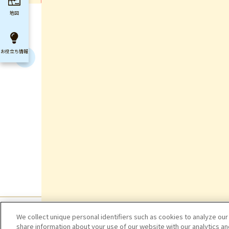
地図
お役立ち
情報
We collect unique personal identifiers such as cookies to analyze our
share information about your use of our website with our analytics a