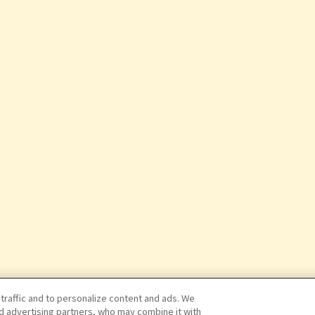
 traffic and to personalize content and ads. We
nd advertising partners, who may combine it with