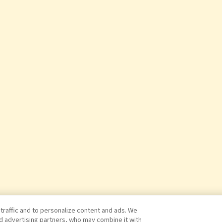
 traffic and to personalize content and ads. We
nd advertising partners, who may combine it with