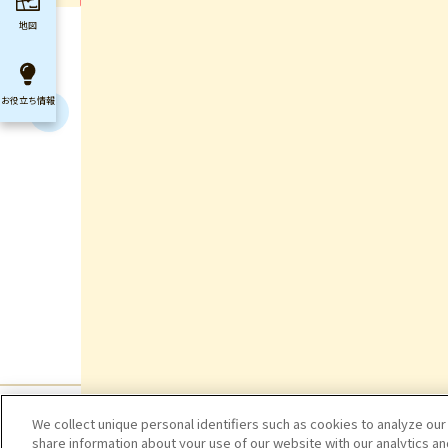
地図
お役立ち
情報
We collect unique personal identifiers such as cookies to analyze our
share information about your use of our website with our analytics a