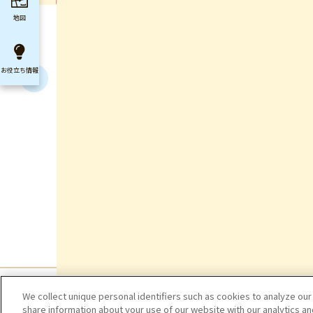
地図
お役立ち
情報
We collect unique personal identifiers such as cookies to analyze our
share information about your use of our website with our analytics a