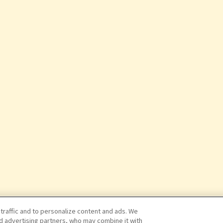
 traffic and to personalize content and ads. We
nd advertising partners, who may combine it with