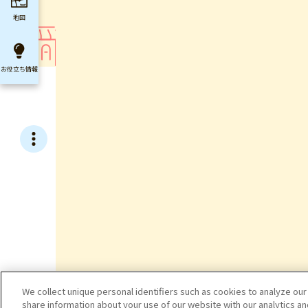
地図
お役立ち
情報
We collect unique personal identifiers such as cookies to analyze our
share information about your use of our website with our analytics a