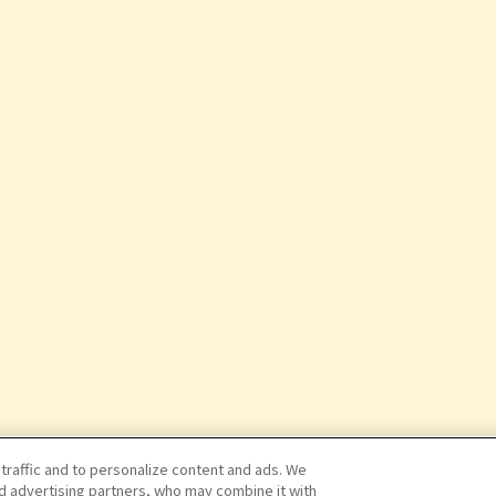
 traffic and to personalize content and ads. We
nd advertising partners, who may combine it with