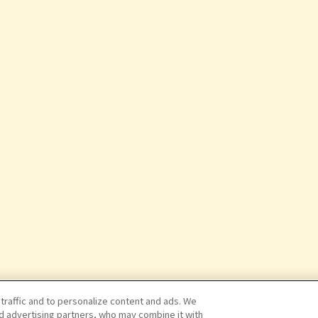
 traffic and to personalize content and ads. We
nd advertising partners, who may combine it with