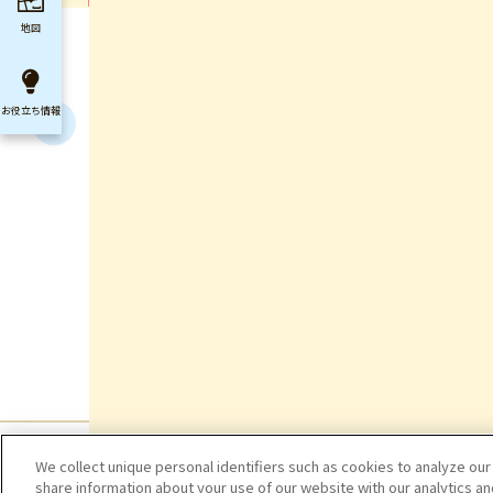
地図
お役立ち
情報
We collect unique personal identifiers such as cookies to analyze our
share information about your use of our website with our analytics a