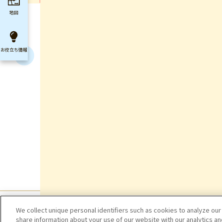
地図
お役立ち
情報
We collect unique personal identifiers such as cookies to analyze our
share information about your use of our website with our analytics a