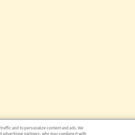
 traffic and to personalize content and ads. We
nd advertising partners, who may combine it with