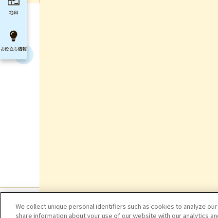
地図
お役立ち
情報
We collect unique personal identifiers such as cookies to analyze our
share information about your use of our website with our analytics a