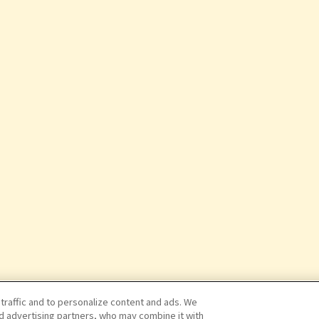
 traffic and to personalize content and ads. We
nd advertising partners, who may combine it with