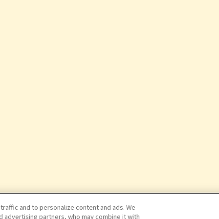
 traffic and to personalize content and ads. We
nd advertising partners, who may combine it with