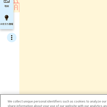
地図
お役立ち
情報
We collect unique personal identifiers such as cookies to analyze our
share information about your use of our website with our analytics a