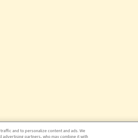
 traffic and to personalize content and ads. We
nd advertising partners, who may combine it with