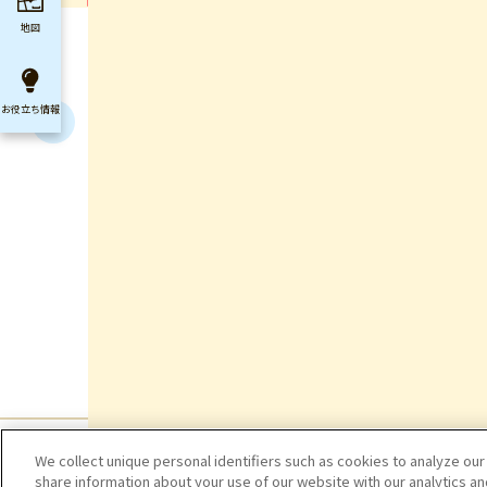
地図
お役立ち
情報
We collect unique personal identifiers such as cookies to analyze our
share information about your use of our website with our analytics a