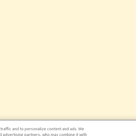
 traffic and to personalize content and ads. We
nd advertising partners, who may combine it with