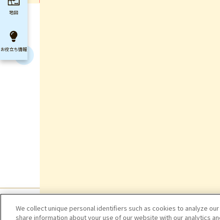
地図
お役立ち
情報
We collect unique personal identifiers such as cookies to analyze our
share information about your use of our website with our analytics a