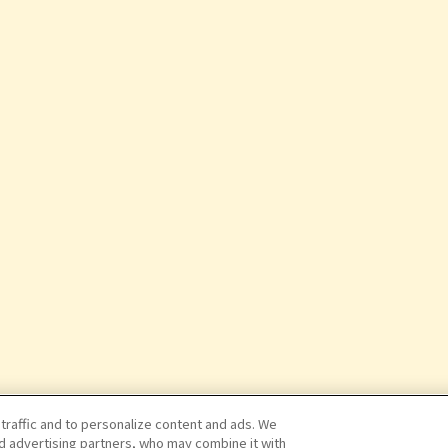
 traffic and to personalize content and ads. We
nd advertising partners, who may combine it with