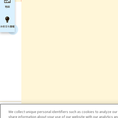
地図
お役立ち
情報
We collect unique personal identifiers such as cookies to analyze our
share information about your use of our website with our analytics a