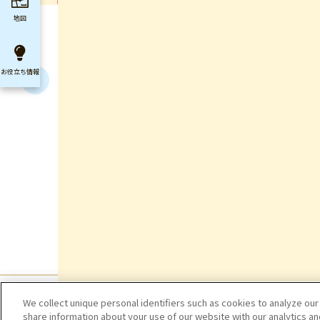
地図
お役立ち
情報
We collect unique personal identifiers such as cookies to analyze our
share information about your use of our website with our analytics a