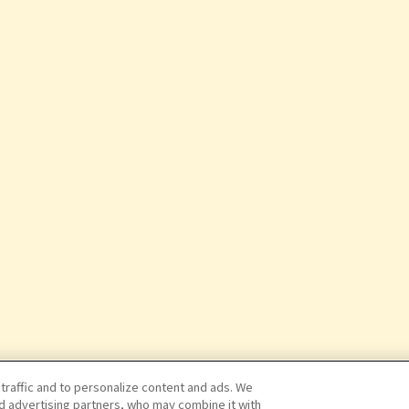
 traffic and to personalize content and ads. We
nd advertising partners, who may combine it with