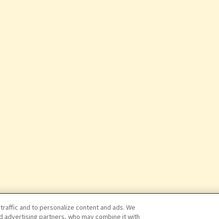
 traffic and to personalize content and ads. We
nd advertising partners, who may combine it with