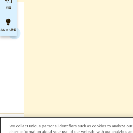
地図
お役立ち
情報
We collect unique personal identifiers such as cookies to analyze our
share information about your use of our website with our analytics a