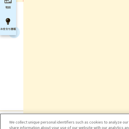
地図
お役立ち
情報
We collect unique personal identifiers such as cookies to analyze our
share information about your use of our website with our analytics a