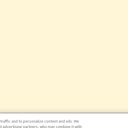
 traffic and to personalize content and ads. We
nd advertising partners, who may combine it with