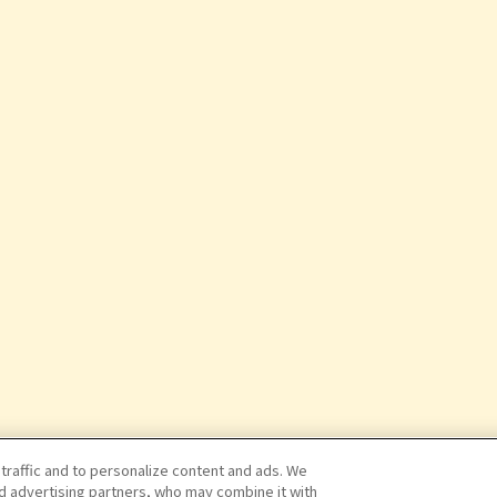
 traffic and to personalize content and ads. We
nd advertising partners, who may combine it with