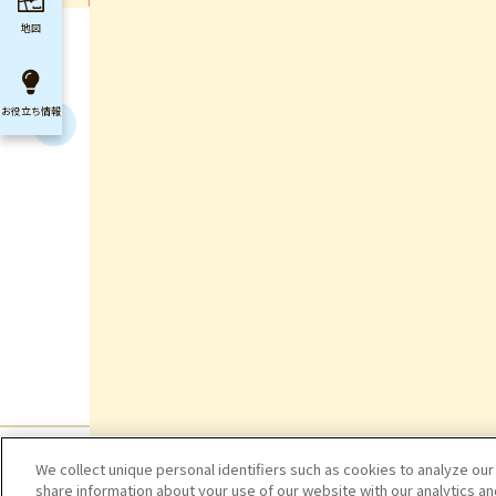
地図
お役立ち
情報
We collect unique personal identifiers such as cookies to analyze our
share information about your use of our website with our analytics a