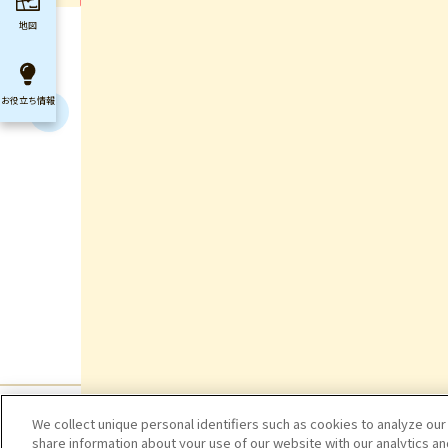
地図
お役立ち
情報
We collect unique personal identifiers such as cookies to analyze our
share information about your use of our website with our analytics a