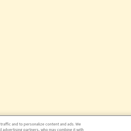
 traffic and to personalize content and ads. We
nd advertising partners, who may combine it with