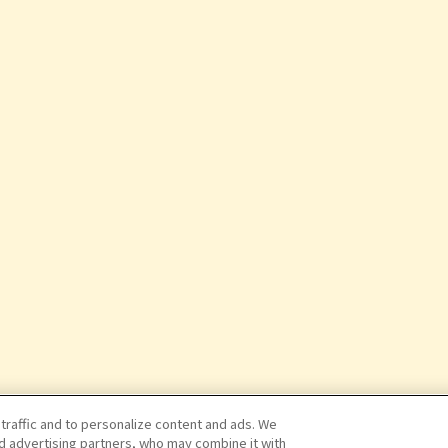
 traffic and to personalize content and ads. We
nd advertising partners, who may combine it with