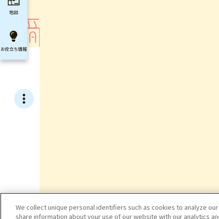
地図
お役立ち
情報
We collect unique personal identifiers such as cookies to analyze our
share information about your use of our website with our analytics a