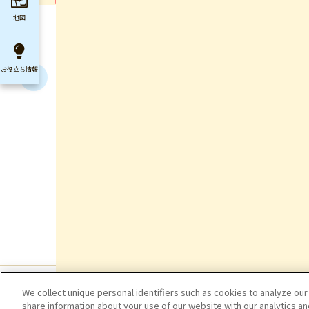
地図
お役立ち
情報
We collect unique personal identifiers such as cookies to analyze our
share information about your use of our website with our analytics a