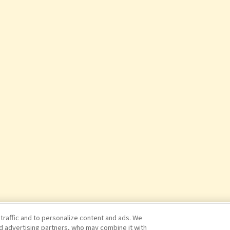
 traffic and to personalize content and ads. We
nd advertising partners, who may combine it with