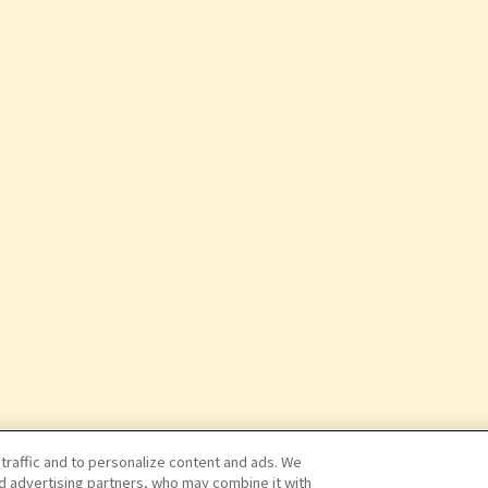
 traffic and to personalize content and ads. We
nd advertising partners, who may combine it with