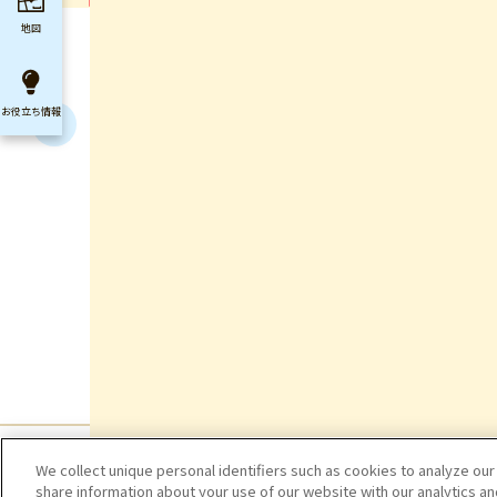
地図
お役立ち
情報
We collect unique personal identifiers such as cookies to analyze our
share information about your use of our website with our analytics a