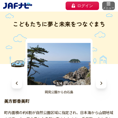
ログイン
メニュー
こどもたちに夢と未来をつなぐまち
1/4
岡見公園から白石島
美方郡香美町
町内面積の約6割が自然公園区域に指定され、日本海から山間地域