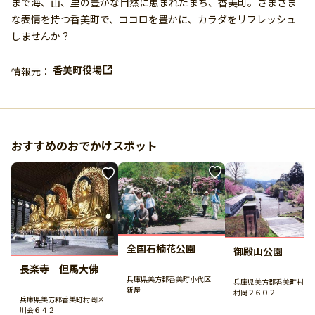
まで海、山、里の豊かな自然に恵まれたまち、香美町。さまざま
な表情を持つ香美町で、ココロを豊かに、カラダをリフレッシュ
しませんか？
香美町役場
情報元：
おすすめのおでかけスポット
全国石楠花公園
御殿山公園
長楽寺 但馬大佛
兵庫県美方郡香美町小代区
兵庫県美方郡香美町村岡
新屋
村岡２６０２
兵庫県美方郡香美町村岡区
川会６４２