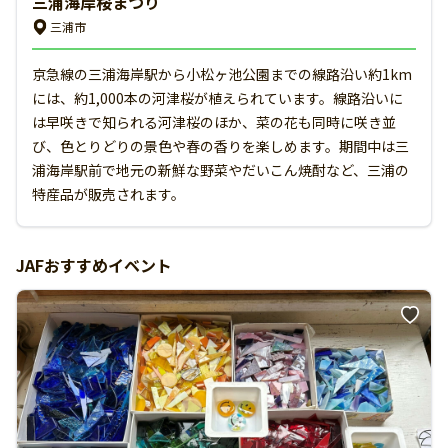
三浦海岸桜まつり
三浦市
京急線の三浦海岸駅から小松ヶ池公園までの線路沿い約1km
には、約1,000本の河津桜が植えられています。線路沿いに
は早咲きで知られる河津桜のほか、菜の花も同時に咲き並
び、色とりどりの景色や春の香りを楽しめます。期間中は三
浦海岸駅前で地元の新鮮な野菜やだいこん焼酎など、三浦の
特産品が販売されます。
JAFおすすめイベント