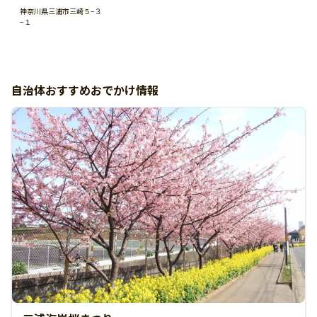
り
神奈川県三浦市三崎５−３
−１
自治体おすすめおでかけ情報