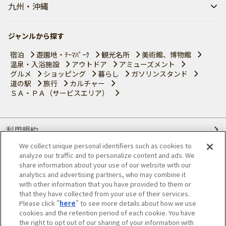
九州・沖縄
ジャンルから探す
宿泊
遊園地・ﾃｰﾏﾊﾟｰｸ
観光名所
美術館、博物館
温泉・入浴施設
アウトドア
アミューズメント
グルメ
ショッピング
暮らし
ガソリンスタンド
道の駅
旅行
カルチャー
ＳＡ・ＰＡ（サービスエリア）
利用規約
We collect unique personal identifiers such as cookies to
個人情報の取り扱いについて
analyze our traffic and to personalize content and ads. We
share information about your use of our website with our
会員優待サービスの提携をご検討の方へ
analytics and advertising partners, who may combine it
with other information that you have provided to them or
that they have collected from your use of their services.
JAFホームページ
Please click "
here
" to see more details about how we use
cookies and the retention period of each cookie. You have
© JAPAN AUTOMOBILE FEDERATION. All rights reserved.
the right to opt out of our sharing of your information with