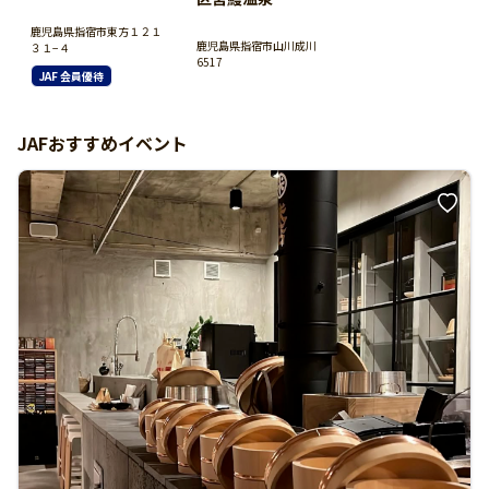
鹿児島県指宿市東方１２１
鹿児島県指宿市山川成川
３１−４
6517
JAF 会員優待
JAFおすすめイベント