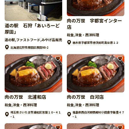
肉の万世 宇都宮インター
道の駅 石狩「あいろーど
店
厚田」
和食,洋食・西洋料理
道の駅,ファストフード,みやげ品販売
栃木県宇都宮市徳次郎町高谷原１２
北海道石狩市厚田区厚田98-2
肉の万世 北浦和店
肉の万世 白河店
和食,洋食・西洋料理
和食,洋食・西洋料理
埼玉県さいたま市浦和区常盤１０−４１
福島県西白河郡西郷村小田倉字飯豊４７
−１
−１