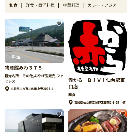
和食
|
洋食・西洋料理
|
中華料理
|
カレー・アジア・
エスニック
|
カフェ・スイーツ
|
ファストフード
|
フ
ァミレス
|
焼肉・しゃぶしゃぶ・ステーキ
|
ビュッフ
ェ・バイキング
|
回転寿司・すし
|
麺（ラーメン、うど
ん、そば）
物産館みわ３７５
観光名所 その他,みやげ品販売,ファ
赤から ＢｉＶｉ仙台駅東
ミレス
口店
広島県三次市三和町上壱2098-1
和食
宮城県仙台市宮城野区榴岡2-1-25 4F