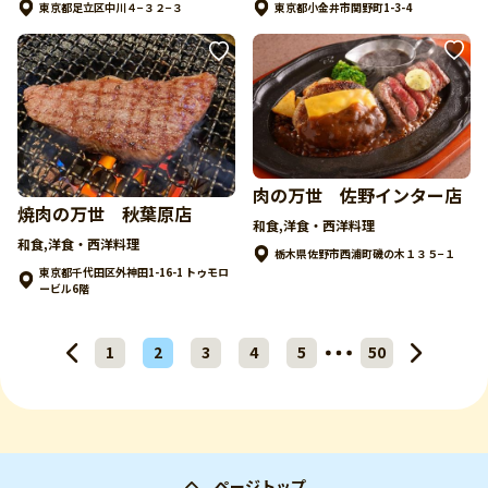
東京都足立区中川４−３２−３
東京都小金井市関野町1-3-4
肉の万世 佐野インター店
焼肉の万世 秋葉原店
和食,洋食・西洋料理
和食,洋食・西洋料理
栃木県佐野市西浦町磯の木１３５−１
東京都千代田区外神田1-16-1 トゥモロ
ービル6階
1
2
3
4
5
50
ページトップ