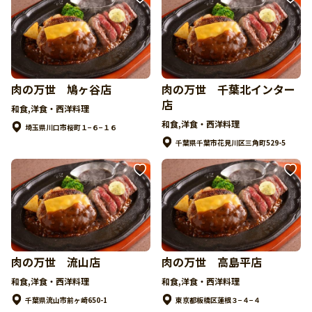
肉の万世 鳩ヶ谷店
肉の万世 千葉北インター
店
和食,洋食・西洋料理
和食,洋食・西洋料理
埼玉県川口市桜町１−６−１６
千葉県千葉市花見川区三角町529-5
肉の万世 流山店
肉の万世 高島平店
和食,洋食・西洋料理
和食,洋食・西洋料理
千葉県流山市前ヶ崎650-1
東京都板橋区蓮根３−４−４