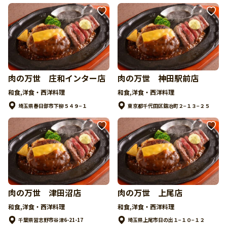
肉の万世 庄和インター店
肉の万世 神田駅前店
和食,洋食・西洋料理
和食,洋食・西洋料理
埼玉県春日部市下柳５４９−１
東京都千代田区鍛冶町２−１３−２５
肉の万世 津田沼店
肉の万世 上尾店
和食,洋食・西洋料理
和食,洋食・西洋料理
千葉県習志野市谷津6-21-17
埼玉県上尾市日の出１−１０−１２