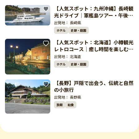
【人気スポット：九州沖縄】長崎観
光ドライブ｜軍艦島ツアー・午後は
伊王島リゾート絶景旅
出発地：
長崎県
ホテル
史跡・庭園
【人気スポット：北海道】小樽観光
レトロコース｜癒し時間を楽しむ人
気おでかけドライブ
出発地：
北海道
ホテル
史跡・庭園
【長野】戸隠で出会う、伝統と自然
の小旅行
出発地：
長野県
旅館
和食