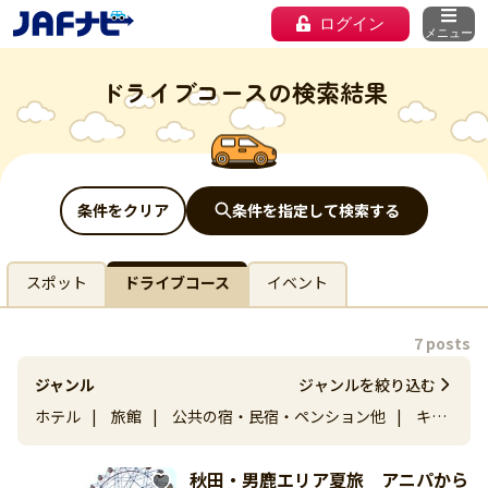
ログイン
メニュー
ドライブコースの検索結果
条件をクリア
条件を指定して検索する
スポット
ドライブコース
イベント
7 posts
ジャンル
ジャンルを絞り込む
ホテル
|
旅館
|
公共の宿・民宿・ペンション他
|
キャ
ンプ場
|
ペットと泊まれる宿
秋田・男鹿エリア夏旅 アニパから