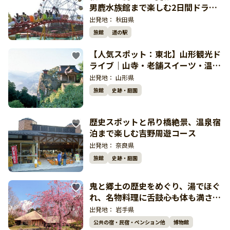
男鹿水族館まで楽しむ2日間ドライ
ブ
出発地：
秋田県
旅館
道の駅
【人気スポット：東北】山形観光ド
ライブ｜山寺・老舗スイーツ・温泉
を巡るゆったり旅
出発地：
山形県
旅館
史跡・庭園
歴史スポットと吊り橋絶景、温泉宿
泊まで楽しむ吉野周遊コース
出発地：
奈良県
旅館
史跡・庭園
鬼と郷土の歴史をめぐり、湯でほぐ
れ、名物料理に舌鼓――心も体も満され
る、欲ばりドライブコース
出発地：
岩手県
公共の宿・民宿・ペンション他
博物館