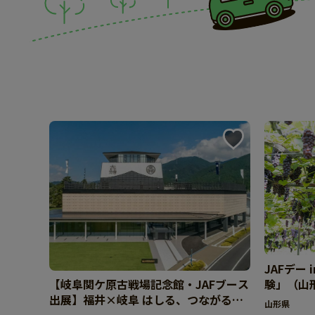
JAFデー
験」（山
【岐阜関ケ原古戦場記念館・JAFブース
出展】福井×岐阜 はしる、つながる
山形県