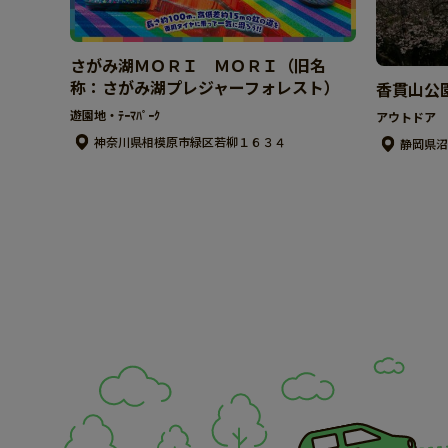
さがみ湖ＭＯＲＩ ＭＯＲＩ（旧名
称：さがみ湖プレジャーフォレスト）
香貫山公
遊園地・ﾃｰﾏﾊﾟｰｸ
アウトドア 
神奈川県相模原市緑区若柳１６３４
静岡県沼