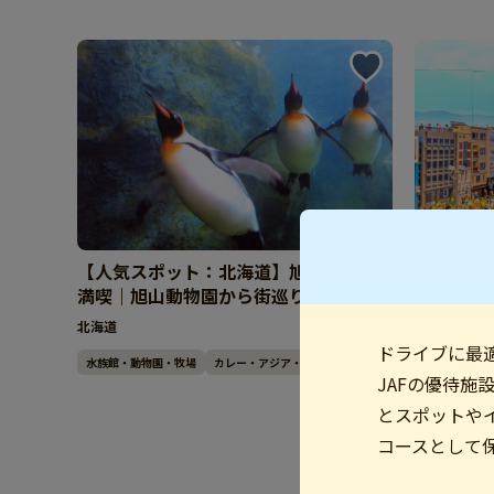
【人気スポット：北海道】旭川観光を
【大阪】
満喫｜旭山動物園から街巡りを楽しむ
新世界ス
人気ドライブ
北海道
大阪府
ドライブに最
水族館・動物園・牧場
カレー・アジア・エスニック
遊園地・ﾃｰﾏﾊﾟ
JAFの優待
とスポットや
コースとして