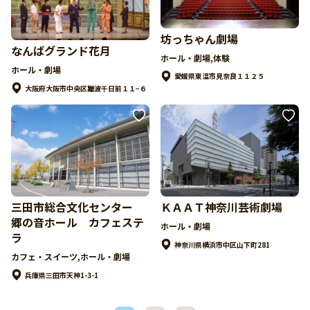
坊っちゃん劇場
なんばグランド花月
ホール・劇場,体験
ホール・劇場
愛媛県東温市見奈良１１２５
大阪府大阪市中央区難波千日前１１−６
三田市総合文化センター
ＫＡＡＴ神奈川芸術劇場
郷の音ホール カフェステ
ホール・劇場
ラ
神奈川県横浜市中区山下町281
カフェ・スイーツ,ホール・劇場
兵庫県三田市天神1-3-1