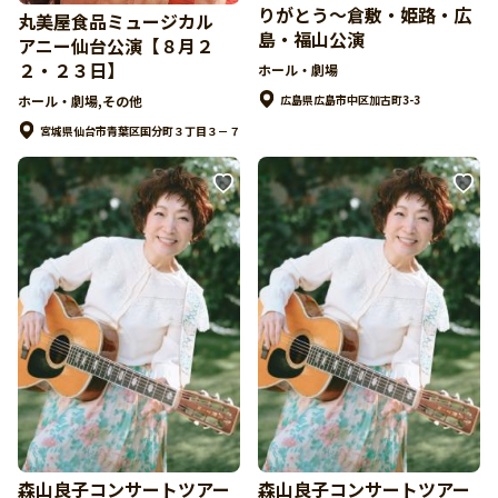
りがとう～倉敷・姫路・広
丸美屋食品ミュージカル
島・福山公演
アニー仙台公演【８月２
２・２３日】
ホール・劇場
広島県広島市中区加古町3-3
ホール・劇場,その他
宮城県仙台市青葉区国分町３丁目３－７
森山良子コンサートツアー
森山良子コンサートツアー