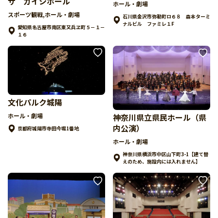
ザ ガイシホール
ホール・劇場
スポーツ観戦,ホール・劇場
石川県金沢市弥勒町ロ６８ 森本ターミ
ナルビル ファミレ１F
愛知県名古屋市南区東又兵ヱ町５－１－
１６
文化パルク城陽
ホール・劇場
神奈川県立県民ホール（県
内公演）
京都府城陽市寺田今堀1番地
ホール・劇場
神奈川県横浜市中区山下町3-1【建て替
えのため、施設内には入れません】