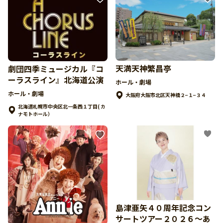
天満天神繁昌亭
劇団四季ミュージカル『コ
ーラスライン』北海道公演
ホール・劇場
ホール・劇場
大阪府大阪市北区天神橋２−１−３４
北海道札幌市中央区北一条西１丁目( カ
ナモトホール）
島津亜矢４０周年記念コン
サートツアー２０２６～あ