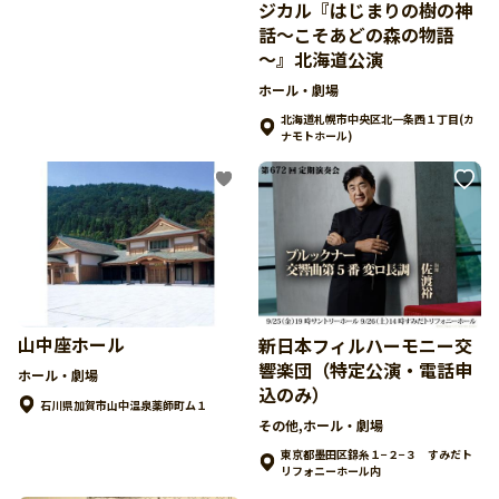
ジカル『はじまりの樹の神
話～こそあどの森の物語
～』北海道公演
ホール・劇場
北海道札幌市中央区北一条西１丁目(カ
ナモトホール)
山中座ホール
新日本フィルハーモニー交
響楽団（特定公演・電話申
ホール・劇場
込のみ）
石川県加賀市山中温泉薬師町ム１
その他,ホール・劇場
東京都墨田区錦糸１−２−３ すみだト
リフォニーホール内