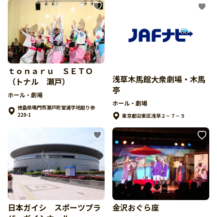
ｔｏｎａｒｕ ＳＥＴＯ
浅草木馬館大衆劇場・木馬
（トナル 瀬戸）
亭
ホール・劇場
ホール・劇場
徳島県鳴門市瀬戸町堂浦字地廻り参
220-1
東京都台東区浅草２－７－５
日本ガイシ スポーツプラ
金沢おぐら座