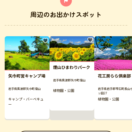
周辺のお出かけスポット
煙山ひまわりパーク
矢巾町営キャンプ場
花工房らら倶楽部
岩手県紫波郡矢巾町煙山
岩手県紫波郡矢巾町煙山
岩手県岩手郡雫石町長山
植物園・公園
ッ田27
キャンプ・バーベキュ
植物園・公園
ー