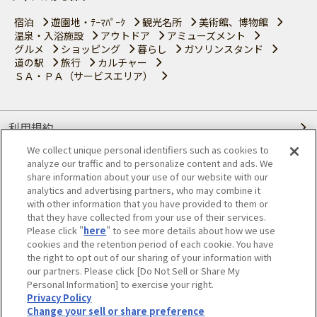
宿泊
遊園地・ﾃｰﾏﾊﾟｰｸ
観光名所
美術館、博物館
温泉・入浴施設
アウトドア
アミューズメント
グルメ
ショッピング
暮らし
ガソリンスタンド
道の駅
旅行
カルチャー
ＳＡ・ＰＡ（サービスエリア）
利用規約
We collect unique personal identifiers such as cookies to
個人情報の取り扱いについて
analyze our traffic and to personalize content and ads. We
share information about your use of our website with our
会員優待サービスの提携をご検討の方へ
analytics and advertising partners, who may combine it
with other information that you have provided to them or
that they have collected from your use of their services.
JAFホームページ
Please click "
here
" to see more details about how we use
cookies and the retention period of each cookie. You have
© JAPAN AUTOMOBILE FEDERATION. All rights reserved.
the right to opt out of our sharing of your information with
our partners. Please click [Do Not Sell or Share My
Personal Information] to exercise your right.
Privacy Policy
Change your sell or share preference