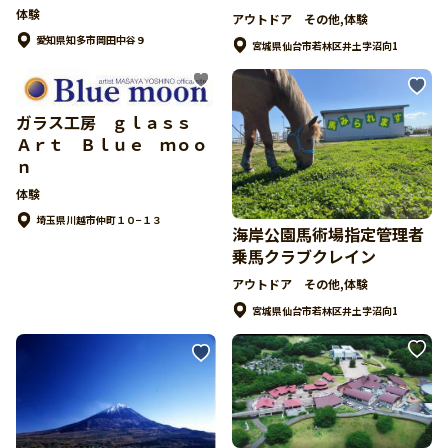
体験
アウトドア その他,体験
愛知県知多市岡田中谷９
宮城県仙台市若林区井土字沼向1
ガラス工房 ｇｌａｓｓ
Ａｒｔ Ｂｌｕｅ ｍｏｏ
ｎ
体験
埼玉県川越市仲町１０−１３
海岸公園馬術場指定管理者
乗馬クラブクレイン
アウトドア その他,体験
宮城県仙台市若林区井土字沼向1