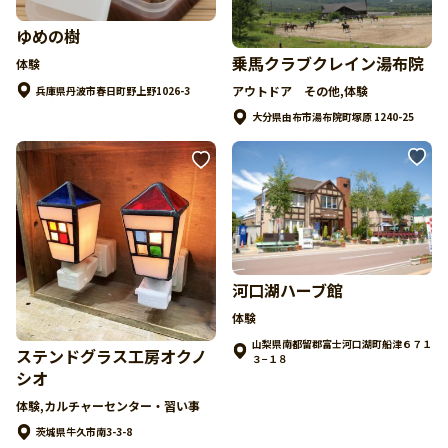
ゆめの樹
乗馬クラブクレイン湯布院
体験
アウトドア その他,体験
兵庫県丹波市春日町野上野1026-3
大分県由布市湯布院町塚原 1240-25
河口湖ハーブ館
体験
山梨県南都留郡富士河口湖町船津６７１
ステンドグラス工房オクノ
３−１８
シオ
体験,カルチャーセンター・習い事
茨城県牛久市南3-3-8