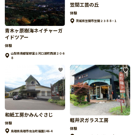
笠間工芸の丘
体験
茨城県笠間市笠間２３８８−１
青木ヶ原樹海ネイチャーガ
イドツアー
体験
山梨県南都留郡富士河口湖町西湖２０６
８
和紙工房かみんぐさじ
軽井沢ガラス工房
体験
体験
鳥取県鳥取市佐治町福園146-4