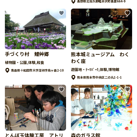
長野県北佐久郡軽井沢町長倉664-9
手づくり村 鯉艸郷
熊本城ミュージアム わく
わく座
植物園・公園,体験,和食
遊園地・ﾃｰﾏﾊﾟｰｸ,体験,博物館
青森県十和田市大字深持字烏ヶ森2-10
熊本県熊本市中央区二の丸1-1-1
とんぼ玉体験工房 アトリ
森のガラス館