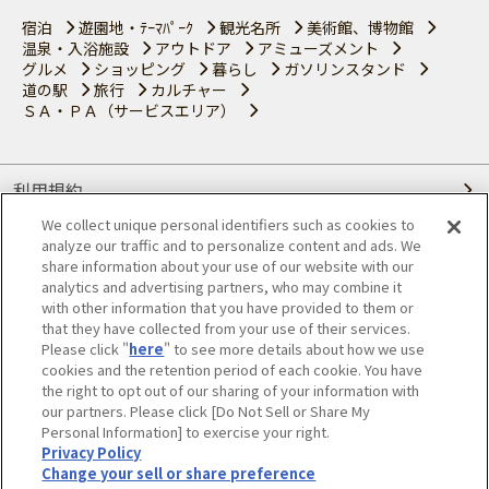
宿泊
遊園地・ﾃｰﾏﾊﾟｰｸ
観光名所
美術館、博物館
温泉・入浴施設
アウトドア
アミューズメント
グルメ
ショッピング
暮らし
ガソリンスタンド
道の駅
旅行
カルチャー
ＳＡ・ＰＡ（サービスエリア）
利用規約
We collect unique personal identifiers such as cookies to
個人情報の取り扱いについて
analyze our traffic and to personalize content and ads. We
share information about your use of our website with our
会員優待サービスの提携をご検討の方へ
analytics and advertising partners, who may combine it
with other information that you have provided to them or
that they have collected from your use of their services.
JAFホームページ
Please click "
here
" to see more details about how we use
cookies and the retention period of each cookie. You have
© JAPAN AUTOMOBILE FEDERATION. All rights reserved.
the right to opt out of our sharing of your information with
our partners. Please click [Do Not Sell or Share My
Personal Information] to exercise your right.
Privacy Policy
Change your sell or share preference