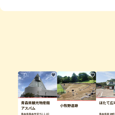
青森県観光物産館
ほたて広
小牧野遺跡
アスパム
青森県青森市安方1-1-40
青森県東津軽