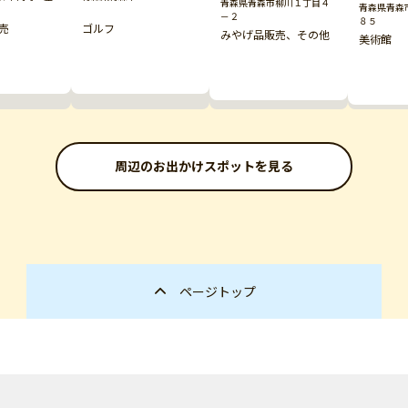
青森県青森市柳川１丁目４
青森県青森
－２
８５
売
ゴルフ
みやげ品販売、その他
美術館
周辺のお出かけスポットを見る
ページトップ