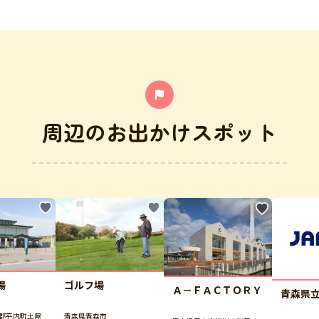
周辺のお出かけスポット
場
ゴルフ場
Ａ－ＦＡＣＴＯＲＹ
青森県
郡平内町土屋
青森県青森市