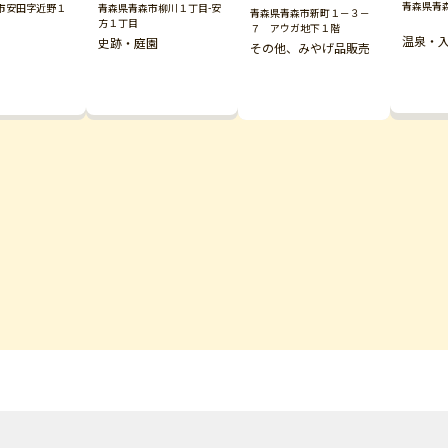
青森県青
市安田字近野１
青森県青森市柳川１丁目-安
青森県青森市新町１－３－
方１丁目
７ アウガ地下１階
温泉・
史跡・庭園
その他、みやげ品販売