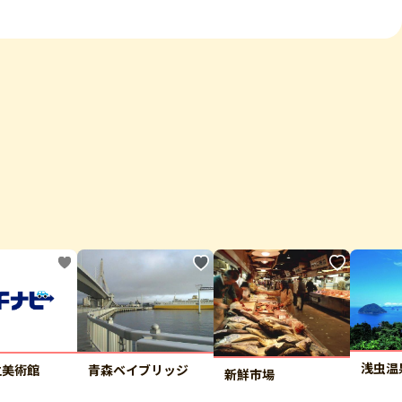
浅虫温
立美術館
青森ベイブリッジ
新鮮市場