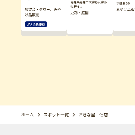
青森県青森市大字野沢字小
字鍵懸 56
牧野４１
展望台・タワー、みや
みやげ品販
史跡・庭園
げ品販売
JAF 会員優待
ホーム
スポット一覧
おきな屋 佃店