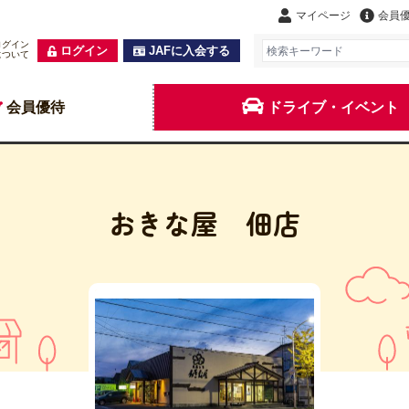
マイページ
会員
ログイン
ログイン
JAFに入会する
について
会員優待
ドライブ・イベント
おきな屋 佃店