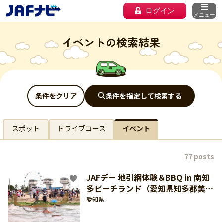
ログイン
メニュー
イベントの検索結果
条件をクリア
条件を指定して検索する
スポット
ドライブコース
イベント
77 posts
JAFデー 地引網体験＆BBQ in 南知
多ビーチランド（愛知県知多郡美浜
町：9月19日開催）【東海北陸 どき
愛知県
どき】