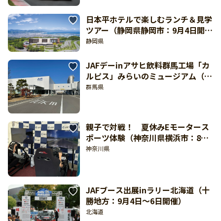
町：8月8日・9日開催）
日本平ホテルで楽しむランチ＆見学
ツアー（静岡県静岡市：9月4日開
催）【東海北陸 どきどき】
静岡県
JAFデーinアサヒ飲料群馬工場「カ
ルピス」みらいのミュージアム（館
林市：9月27日開催）
群馬県
親子で対戦！ 夏休みEモータース
ポーツ体験（神奈川県横浜市：8月
22日開催）
神奈川県
JAFブース出展inラリー北海道（十
勝地方：9月4日～6日開催）
北海道