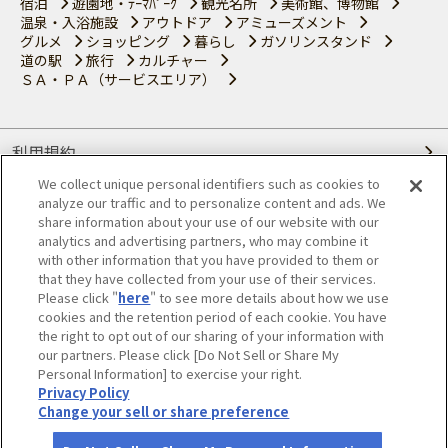
宿泊
遊園地・ﾃｰﾏﾊﾟｰｸ
観光名所
美術館、博物館
温泉・入浴施設
アウトドア
アミューズメント
グルメ
ショッピング
暮らし
ガソリンスタンド
道の駅
旅行
カルチャー
ＳＡ・ＰＡ（サービスエリア）
利用規約
We collect unique personal identifiers such as cookies to
個人情報の取り扱いについて
analyze our traffic and to personalize content and ads. We
share information about your use of our website with our
会員優待サービスの提携をご検討の方へ
analytics and advertising partners, who may combine it
with other information that you have provided to them or
that they have collected from your use of their services.
JAFホームページ
Please click "
here
" to see more details about how we use
cookies and the retention period of each cookie. You have
© JAPAN AUTOMOBILE FEDERATION. All rights reserved.
the right to opt out of our sharing of your information with
our partners. Please click [Do Not Sell or Share My
Personal Information] to exercise your right.
Privacy Policy
Change your sell or share preference