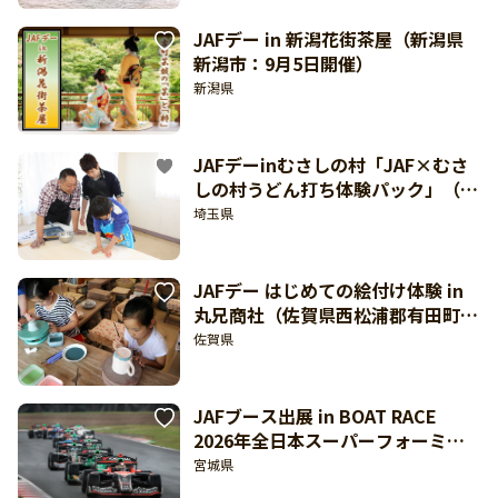
JAFデー in 新潟花街茶屋（新潟県
新潟市：9月5日開催）
新潟県
JAFデーinむさしの村「JAF×むさ
しの村うどん打ち体験パック」（埼
玉県加須市：9月5日開催）
埼玉県
JAFデー はじめての絵付け体験 in
丸兄商社（佐賀県西松浦郡有田町：
9月5日開催）
佐賀県
JAFブース出展 in BOAT RACE
2026年全日本スーパーフォーミュ
ラ選手権 第8戦 東北大会 スポーツ
宮城県
ランドSUGO（宮城県柴田郡村田