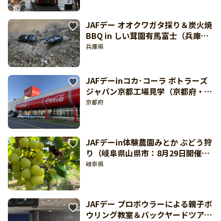
JAFデー オオクワガタ採り＆炭火焼
BBQ in しい茸園有馬富士（兵庫
県・しい茸園 有馬富士：8月22日開
兵庫県
催）
JAFデーinコカ･コーラ ボトラーズ
ジャパン京都工場見学（京都府・京
都工場見学施設：8月29日開催）
京都府
JAFデーin体験農園みとか ぶどう狩
り（岐阜県山県市：8月29日開催）
【東海北陸 どきどき】
岐阜県
JAFデー プロボウラーによる親子ボ
ウリング教室＆バックヤードツアー