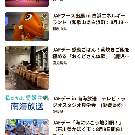
JAFブース出展 in 白浜エネルギー
ランド（和歌山県白浜町：8月13
日、14日開催）
和歌山県
JAFデー 感動ごはん！薪炊きご飯を
極める「おくどさん体験」（鹿児島
県薩摩川内市：8月26日開催）
鹿児島県
JAFデー in 南海放送 テレビ・ラ
ジオスタジオ見学会 (愛媛県松山
市：8月21日開催）
愛媛県
JAFデー「海にいこう地引網！」
（石川県かほく市：8月9日開催）