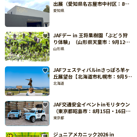
出展（愛知県名古屋市中村区：8月
19日・20日開催）
愛知県
JAFデー in 王将果樹園「ぶどう狩
り体験」（山形県天童市：9月12日
開催）
山形県
JAFフェスティバルinさっぽろ羊ヶ
丘展望台【北海道市札幌市：9月5日
（土）開催】
北海道
JAF交通安全イベントinモリタウン
（東京都昭島市：8月15日・16日開
催）
東京都
ジュニアメカニック2026 in