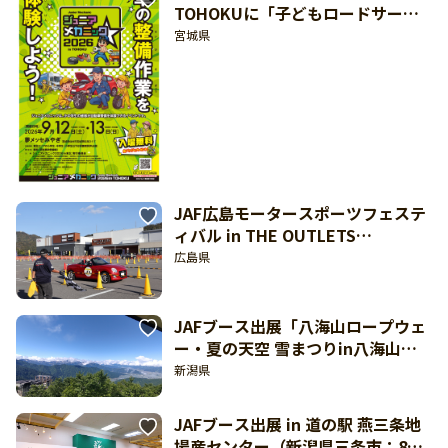
TOHOKUに「子どもロードサービ
ス検定」出展（仙台市宮城野区 9月
宮城県
12日・13日開催）
JAF広島モータースポーツフェステ
ィバル in THE OUTLETS
HIROSHIMA【広島県広島市：9月
広島県
26日開催】
JAFブース出展「八海山ロープウェ
ー・夏の天空 雪まつりin八海山」
（新潟県南魚沼市：8月8日開催）
新潟県
JAFブース出展 in 道の駅 燕三条地
場産センター（新潟県三条市：8月9