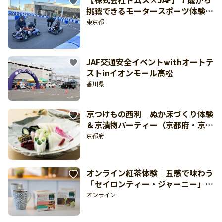
挑戦できるモータースポーツ体験！
走って学べる「キッズカートスクー
東京都
ルプログラム」（東京都江東区：8
月15日から11月21日開催）
JAF交通安全イベントwithオートテ
ストinイオンモール高松
香川県
京つけもの西利 ぬか床づくり体験
＆京漬物パーティー（京都府・京つ
けもの西利 本店：9月12日開催）
京都府
オンライン紅茶体験｜五感で味わう
「セイロンティー・ジャーニー」
（オンライン：9月12日開催）
オンライン