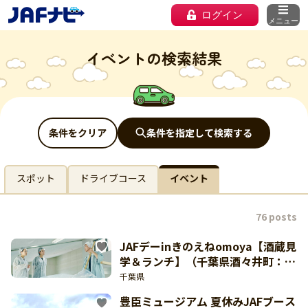
ログイン
メニュー
イベントの検索結果
条件をクリア
条件を指定して検索する
スポット
ドライブコース
イベント
76 posts
JAFデーinきのえねomoya【酒蔵見
学＆ランチ】（千葉県酒々井町：10
月3日開催）
千葉県
豊臣ミュージアム 夏休みJAFブース