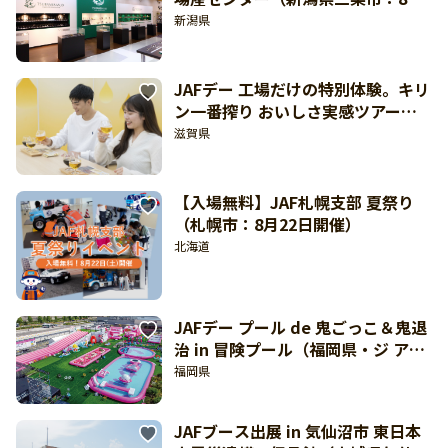
日開催）
新潟県
JAFデー 工場だけの特別体験。キリ
ン一番搾り おいしさ実感ツアー
（滋賀県多賀町：9月23日開催）
滋賀県
【入場無料】JAF札幌支部 夏祭り
（札幌市：8月22日開催）
北海道
JAFデー プール de 鬼ごっこ＆鬼退
治 in 冒険プール（福岡県・ジ アウ
トレット北九州駐車場：8月23日開
福岡県
催）
JAFブース出展 in 気仙沼市 東日本