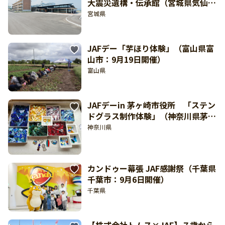
大震災遺構・伝承館（宮城県気仙沼
市：8月29日開催）
宮城県
JAFデー「芋ほり体験」（富山県富
山市：9月19日開催）
富山県
JAFデーin 茅ヶ崎市役所 「ステン
ドグラス制作体験」（神奈川県茅ヶ
崎市：9月5日開催）
神奈川県
カンドゥー幕張 JAF感謝祭（千葉県
千葉市：9月6日開催）
千葉県
【株式会社トムス×JAF】７歳から