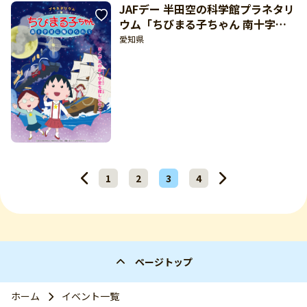
JAFデー 半田空の科学館プラネタリ
ウム「ちびまる子ちゃん 南十字星
に魅せられて」（愛知県半田市：8
愛知県
月29日開催）【東海北陸 どきど
き】
1
2
3
4
ページトップ
ホーム
イベント一覧