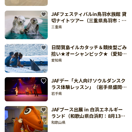
JAFフェスティバルin鳥羽水族館 貸
切ナイトツアー（三重県鳥羽市：8
月29日開催）
三重県
日間賀島イルカタッチ＆競技型ごみ
拾い★オーシャンピック★（愛知県
知多郡南知多町日間賀島：9月5日開
愛知県
催）【東海北陸 どきどき】
JAFデー「大人向けソウルダンスク
ラス体験レッスン」（岩手県盛岡
市：8月23日開催）
岩手県
JAFブース出展 in 白浜エネルギー
ランド（和歌山県白浜町：8月13
日、14日開催）
和歌山県