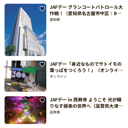
JAFデー グランコートパトロール大
作戦！（愛知県名古屋市中区：8月
24日開催）【東海北陸 どきどき】
愛知県
JAFデー「身近なものでサトイモの
葉っぱをつくろう！」（オンライ
ン：8月26日開催）【東海北陸 どき
オンライン
どき】
JAFデー in 西教寺 ようこそ 光が織
りなす極楽の世界へ（滋賀県大津
市：8月25日開催）
滋賀県