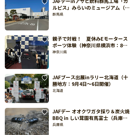
JAFデーinアサヒ飲料群馬工場「カ
ルピス」みらいのミュージアム（館
林市：9月27日開催）
群馬県
親子で対戦！ 夏休みEモータース
ポーツ体験（神奈川県横浜市：8月
22日開催）
神奈川県
JAFブース出展inラリー北海道（十
勝地方：9月4日～6日開催）
北海道
JAFデー オオクワガタ採り＆炭火焼
BBQ in しい茸園有馬富士（兵庫
県・しい茸園 有馬富士：8月22日開
兵庫県
催）