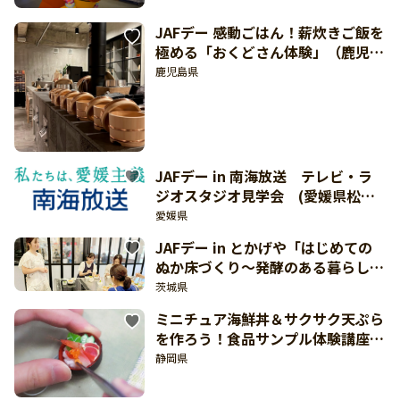
JAFデー 感動ごはん！薪炊きご飯を
極める「おくどさん体験」（鹿児島
県薩摩川内市：8月26日開催）
鹿児島県
JAFデー in 南海放送 テレビ・ラ
ジオスタジオ見学会 (愛媛県松山
市：8月21日開催）
愛媛県
JAFデー in とかげや「はじめての
ぬか床づくり～発酵のある暮らし
～」（茨城県ひたちなか市：8月22
茨城県
日開催）
ミニチュア海鮮丼＆サクサク天ぷら
を作ろう！食品サンプル体験講座
（静岡県焼津市：8月29日開催）
静岡県
【東海北陸 どきどき】