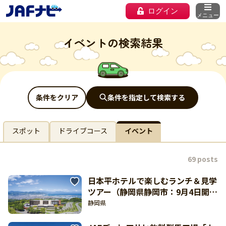
ログイン
メニュー
イベントの検索結果
条件をクリア
条件を指定して検索する
スポット
ドライブコース
イベント
69 posts
日本平ホテルで楽しむランチ＆見学
ツアー（静岡県静岡市：9月4日開
催）【東海北陸 どきどき】
静岡県