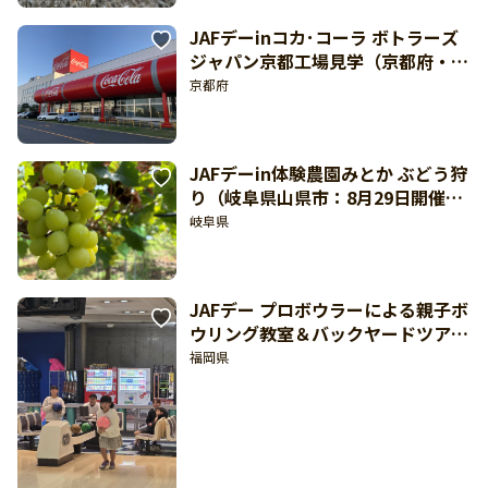
JAFデーinコカ･コーラ ボトラーズ
ジャパン京都工場見学（京都府・京
都工場見学施設：8月29日開催）
京都府
JAFデーin体験農園みとか ぶどう狩
り（岐阜県山県市：8月29日開催）
【東海北陸 どきどき】
岐阜県
JAFデー プロボウラーによる親子ボ
ウリング教室＆バックヤードツアー
（福岡県・スポルト福岡：8月29日
福岡県
開催）