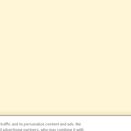
 traffic and to personalize content and ads. We
nd advertising partners, who may combine it with