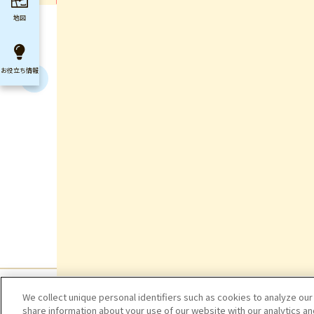
地図
お役立ち
情報
We collect unique personal identifiers such as cookies to analyze our
share information about your use of our website with our analytics a