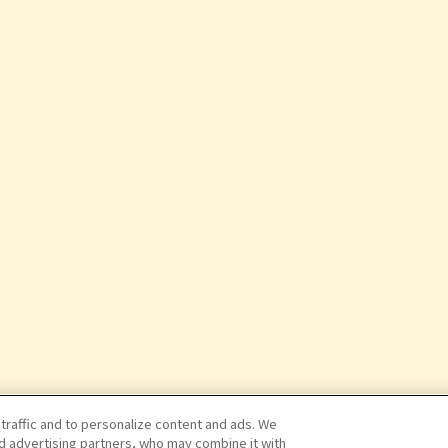
 traffic and to personalize content and ads. We
nd advertising partners, who may combine it with