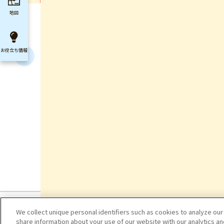
地図
お役立ち
情報
We collect unique personal identifiers such as cookies to analyze our
share information about your use of our website with our analytics a