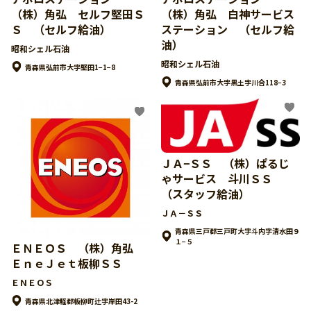
（株）角弘 セルフ堅田Ｓ
（株）角弘 白神サービス
Ｓ （セルフ給油）
ステーション （セルフ給
油）
昭和シェル石油
昭和シェル石油
青森県弘前市大字堅田1−1−8
青森県弘前市大字黒土字川合118−3
ＪＡ−ＳＳ （株）ぱるじ
ゃサービス 斗川ＳＳ
（スタッフ給油）
ＪＡ－ＳＳ
青森県三戸郡三戸町大字斗内字清水田９
１−５
ＥＮＥＯＳ （株）角弘
ＥｎｅＪｅｔ板柳ＳＳ
ＥＮＥＯＳ
青森県北津軽郡板柳町辻字岸田43-2