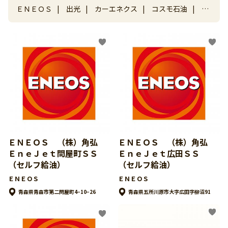
ＥＮＥＯＳ
|
出光
|
カーエネクス
|
コスモ石油
|
昭
和シェル石油
|
ＳＯＬＡＴＯ
|
キグナス石油
|
ナヴ
ィ
|
ゼネラル
|
ＪＡ－ＳＳ
|
ガソリンスタンド その
他
ＥＮＥＯＳ （株）角弘
ＥＮＥＯＳ （株）角弘
ＥｎｅＪｅｔ問屋町ＳＳ
ＥｎｅＪｅｔ広田ＳＳ
（セルフ給油）
（セルフ給油）
ＥＮＥＯＳ
ＥＮＥＯＳ
青森県青森市第二問屋町4−10−26
青森県五所川原市大字広田字柳沼91