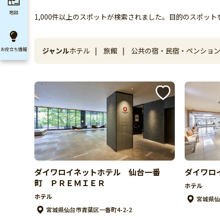
地図
1,000件以上のスポットが検索されました。目的のスポッ
ジャンル
ホテル
|
旅館
|
公共の宿・民宿・ペンショ
お役立ち
情報
プ場
|
ペットと泊まれる宿
ダイワロイネットホテル 仙台一番
ダイワロ
町 ＰＲＥＭＩＥＲ
ホテル
ホテル
宮城県仙
宮城県仙台市青葉区一番町4-2-2