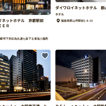
ダイワロイネットホテル 郡
ホテル
イネットホテル 京都駅前
福島県郡山市駅前1-6-10
ＩＥＲ
都市下京区烏丸通七条下る東塩小路町
ｓｔｙｌｅ 大阪東天満 ｂ
ＤＥＬ ｓｔｙｌｅ 大阪新