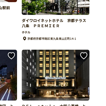
山駅前
ダイワロイネットホテル 京都テラス
八条 ＰＲＥＭＩＥＲ
ホテル
京都府京都市南区東九条東山王町14-1
梅田 ｂ
ＤＥＬ ｓｔｙｌｅ 大阪心斎橋 ｂ