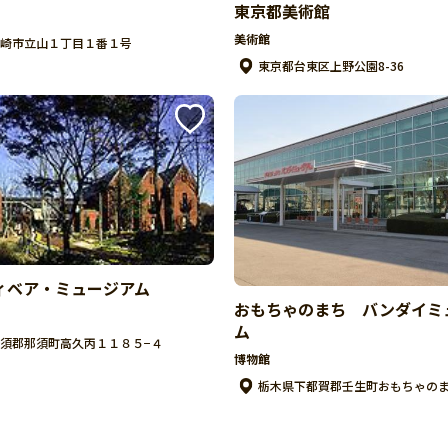
東京都美術館
美術館
崎市立山１丁目１番１号
東京都台東区上野公園8-36
ィベア・ミュージアム
おもちゃのまち バンダイミ
ム
須郡那須町高久丙１１８５−４
博物館
栃木県下都賀郡壬生町おもちゃのまち3