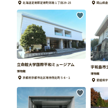
北海道足寄郡足寄町郊南１丁目29-25
岡山県倉
立命館大学国際平和ミュージアム
宇和島市
博物館
博物館
京都府京都市北区等持院北町５６−１
愛媛県宇