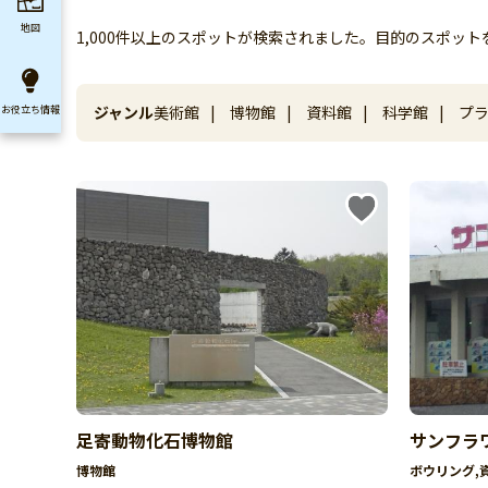
地図
1,000件以上のスポットが検索されました。目的のスポッ
ジャンル
美術館
|
博物館
|
資料館
|
科学館
|
プラ
お役立ち
情報
足寄動物化石博物館
サンフラ
博物館
ボウリング,