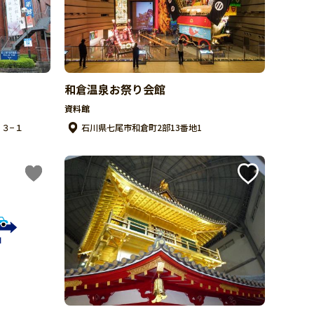
和倉温泉お祭り会館
資料館
３−１
石川県七尾市和倉町2部13番地1