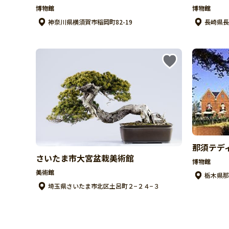
博物館
博物館
神奈川県横須賀市稲岡町82-19
長崎県長
那須テデ
さいたま市大宮盆栽美術館
博物館
美術館
栃木県那
埼玉県さいたま市北区土呂町２−２４−３