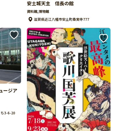
安土城天主 信長の館
資料館,博物館
滋賀県近江八幡市安土町桑実寺777
ュージア
-6-20