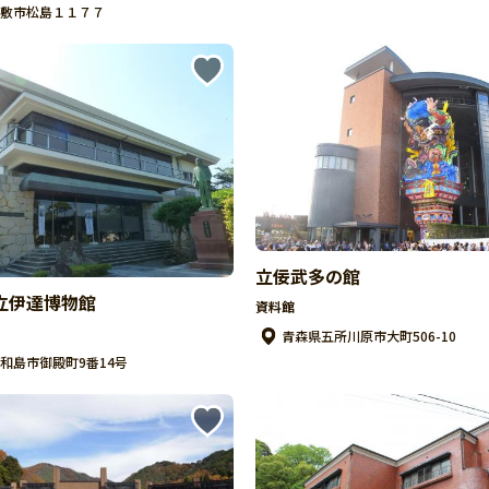
敷市松島１１７７
立佞武多の館
立伊達博物館
資料館
青森県五所川原市大町506-10
和島市御殿町9番14号