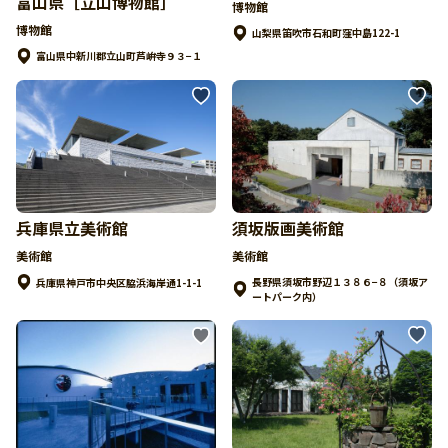
富山県［立山博物館］
博物館
博物館
山梨県笛吹市石和町窪中島122-1
富山県中新川郡立山町芦峅寺９３−１
須坂版画美術館
兵庫県立美術館
美術館
美術館
長野県須坂市野辺１３８６−８（須坂ア
兵庫県神戸市中央区脇浜海岸通1-1-1
ートパーク内）