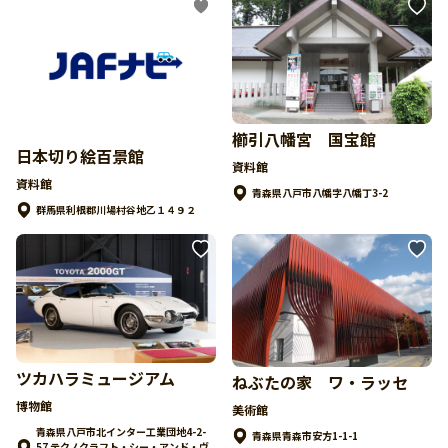
櫛引八幡宮 国宝館
日本切り絵百景館
資料館
資料館
青森県八戸市八幡字八幡丁3-2
群馬県利根郡川場村谷地乙１４９２
ツカハラミュージアム
ねぶたの家 ワ・ラッセ
博物館
美術館
青森県八戸市北インター工業団地4-2-
青森県青森市安方1-1-1
57 テクノクラフト・シー・アンド・ヴ