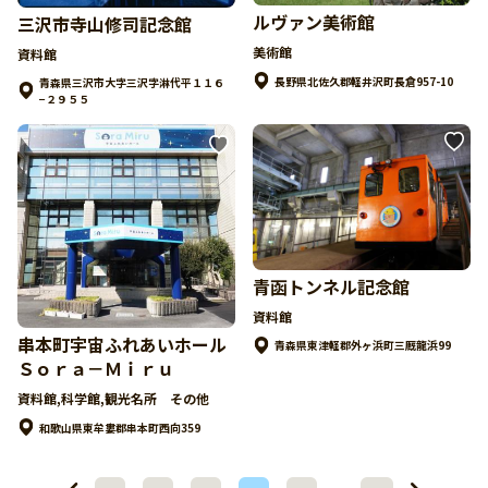
ルヴァン美術館
三沢市寺山修司記念館
美術館
資料館
長野県北佐久郡軽井沢町長倉957-10
青森県三沢市大字三沢字淋代平１１６
−２９５５
青函トンネル記念館
資料館
串本町宇宙ふれあいホール
青森県東津軽郡外ヶ浜町三厩龍浜99
Ｓｏｒａ－Ｍｉｒｕ
資料館,科学館,観光名所 その他
和歌山県東牟婁郡串本町西向359