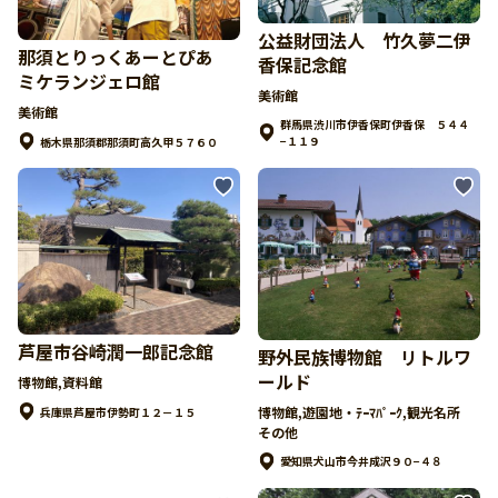
公益財団法人 竹久夢二伊
那須とりっくあーとぴあ
香保記念館
ミケランジェロ館
美術館
美術館
群馬県渋川市伊香保町伊香保 ５４４
−１１９
栃木県那須郡那須町高久甲５７６０
芦屋市谷崎潤一郎記念館
野外民族博物館 リトルワ
ールド
博物館,資料館
博物館,遊園地・ﾃｰﾏﾊﾟｰｸ,観光名所
兵庫県芦屋市伊勢町１２－１５
その他
愛知県犬山市今井成沢９０−４８