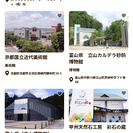
ィ（株）内
富山県 立山カルデラ砂防
京都国立近代美術館
博物館
美術館
博物館
京都府京都市左京区岡崎円勝寺町26-1
富山県中新川郡立山町芦峅寺字ブナ坂
68
甲州天然石工房 彩石の蔵