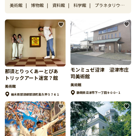
美術館
|
博物館
|
資料館
|
科学館
|
プラネタリウム
他
モンミュゼ沼津 沼津市庄
那須とりっくあーとぴあ
司美術館
トリックアート迷宮？館
美術館
美術館
静岡県沼津市下一丁田９００−１
栃木県那須郡那須町高久甲５７６１