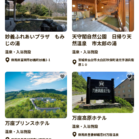
妙義ふれあいプラザ もみ
天守閣自然公園 日帰り天
じの湯
然温泉 市太郎の湯
温泉・入浴施設
温泉・入浴施設
宮城県仙台市太白区秋保町湯元字源兵衛
群馬県富岡市妙義町妙義1-1
原１０
万座高原ホテル
万座プリンスホテル
温泉・入浴施設
温泉・入浴施設
群馬県吾妻郡嬬恋村万座温泉