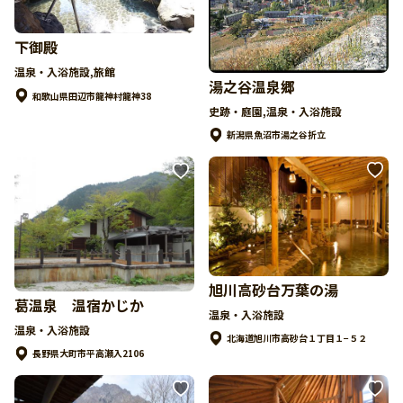
下御殿
温泉・入浴施設,旅館
湯之谷温泉郷
和歌山県田辺市龍神村龍神38
史跡・庭園,温泉・入浴施設
新潟県魚沼市湯之谷折立
旭川高砂台万葉の湯
葛温泉 温宿かじか
温泉・入浴施設
温泉・入浴施設
北海道旭川市高砂台１丁目１−５２
長野県大町市平高瀬入2106