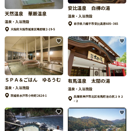
安比温泉 白樺の湯
天然温泉 華厳温泉
温泉・入浴施設
温泉・入浴施設
岩手県八幡平市安比高原605−365
大阪府大阪市城東区鴫野東2-19-5
ＳＰＡ＆ごはん ゆるうむ
有馬温泉 太閤の湯
温泉・入浴施設
温泉・入浴施設
茨城県水戸市小吹町2624-1
兵庫県神戸市北区有馬町池の尻２９２
−２