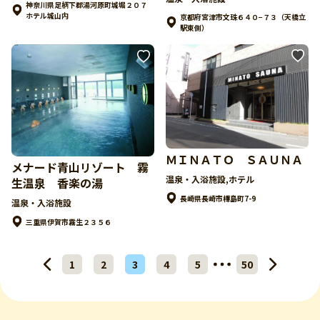
神奈川県足柄下郡湯河原町城堀２０７
ホテル城山内
京都府宮津市文珠６４０−７３（天橋立
駅東側）
ＭＩＮＡＴＯ ＳＡＵＮＡ
メナード青山リゾート 霧
温泉・入浴施設,ホテル
生温泉 香楽の湯
長崎県長崎市樺島町7-9
温泉・入浴施設
三重県伊賀市霧生２３５６
1
2
3
4
5
50