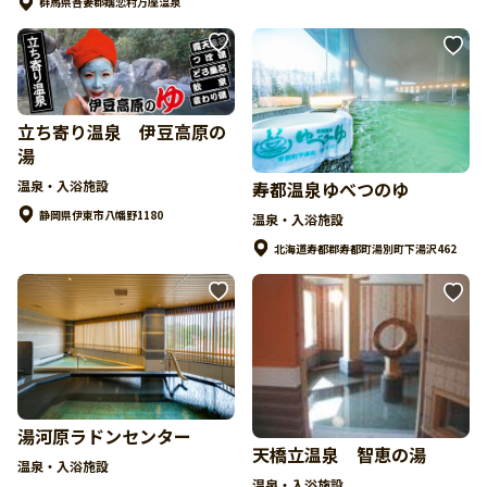
群馬県吾妻郡嬬恋村万座温泉
立ち寄り温泉 伊豆高原の
湯
寿都温泉ゆべつのゆ
温泉・入浴施設
静岡県伊東市八幡野1180
温泉・入浴施設
北海道寿都郡寿都町湯別町下湯沢462
湯河原ラドンセンター
天橋立温泉 智恵の湯
温泉・入浴施設
温泉・入浴施設