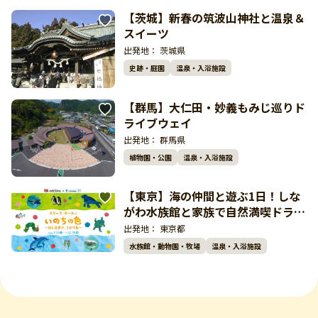
【茨城】新春の筑波山神社と温泉＆
スイーツ
出発地：
茨城県
史跡・庭園
温泉・入浴施設
【群馬】大仁田・妙義もみじ巡りド
ライブウェイ
出発地：
群馬県
植物園・公園
温泉・入浴施設
【東京】海の仲間と遊ぶ1日！しな
がわ水族館と家族で自然満喫ドライ
ブ
出発地：
東京都
水族館・動物園・牧場
温泉・入浴施設