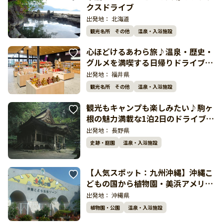
クスドライブ
出発地：
北海道
観光名所 その他
温泉・入浴施設
心ほどけるあわら旅♪温泉・歴史・
グルメを満喫する日帰りドライブコ
ース
出発地：
福井県
観光名所 その他
温泉・入浴施設
観光もキャンプも楽しみたい♪駒ヶ
根の魅力満載な1泊2日のドライブコ
ース
出発地：
長野県
史跡・庭園
温泉・入浴施設
【人気スポット：九州沖縄】沖縄こ
どもの国から植物園・美浜アメリカ
ンビレッジ満喫ルート
出発地：
沖縄県
植物園・公園
温泉・入浴施設