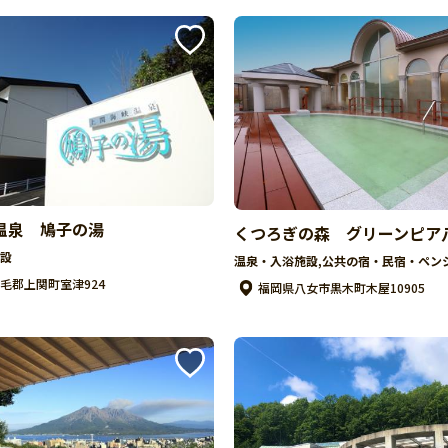
温泉 鳩子の湯
くつろぎの森 グリーンピア
設
温泉・入浴施設,公共の宿・民宿・ペン
毛郡上関町室津924
福岡県八女市黒木町木屋10905