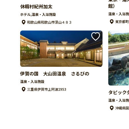
館）
休暇村紀州加太
温泉・入浴施
ホテル,温泉・入浴施設
東京都町
和歌山県和歌山市深山４８３
伊賀の国 大山田温泉 さるびの
温泉・入浴施設
三重県伊賀市上阿波2953
タピック
温泉・入浴施
沖縄県国