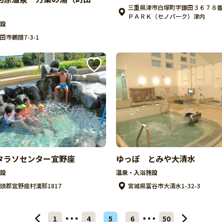
三重県津市白塚町字鎌田３６７８
ＰＡＲＫ（セノパーク）津内
設
田市鶴間7-3-1
タラソセンター宜野座
ゆっぽ とみや大清水
設
温泉・入浴施設
頭郡宜野座村漢那1817
宮城県富谷市大清水1-32-3
1
4
5
6
50