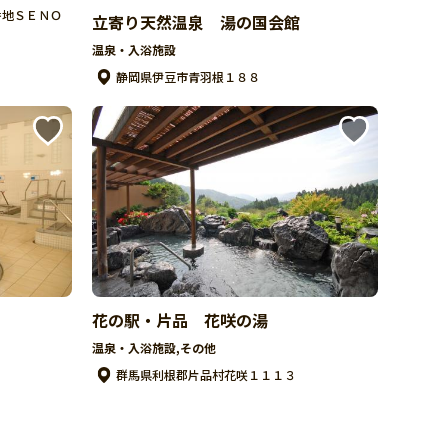
番地ＳＥＮＯ
立寄り天然温泉 湯の国会館
温泉・入浴施設
静岡県伊豆市青羽根１８８
花の駅・片品 花咲の湯
温泉・入浴施設,その他
群馬県利根郡片品村花咲１１１３