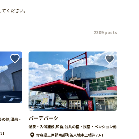
してください。
2309 posts
バーデパーク
その他,温泉・
温泉・入浴施設,和食,公共の宿・民宿・ペンション他
91
青森県三戸郡南部町苫米地字上根岸73-1