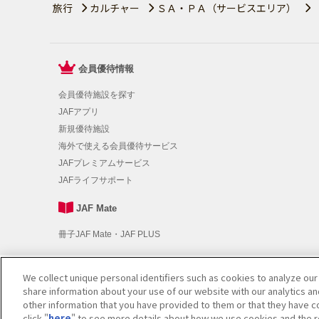
旅行
カルチャー
ＳＡ・ＰＡ（サービスエリア）
会員優待情報
会員優待施設を探す
JAFアプリ
新規優待施設
海外で使える会員優待サービス
JAFプレミアムサービス
JAFライフサポート
JAF Mate
冊子JAF Mate・JAF PLUS
We collect unique personal identifiers such as cookies to analyze our
利用規約
|
個人情報の取り扱いについて
|
会員優待サービスの
share information about your use of our website with our analytics a
other information that you have provided to them or that they have co
click "
here
" to see more details about how we use cookies and the r