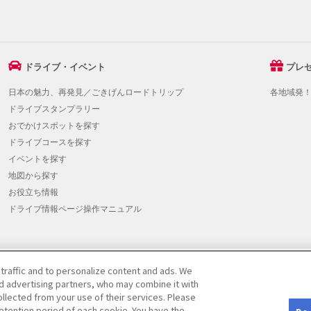
ドライブ・イベント
プレ
日本の魅力、再発見／ごきげんロードトリップ
各地域発
ドライブスタンプラリー
おでかけスポットを探す
ドライブコースを探す
イベントを探す
地図から探す
お役立ち情報
ドライブ情報ページ操作マニュアル
 traffic and to personalize content and ads. We
提携をご検討の方へ
|
JAFホームページ
|
Do Not Sell or Share My Personal Info
nd advertising partners, who may combine it with
llected from your use of their services. Please
etention period of each cookie. You have the