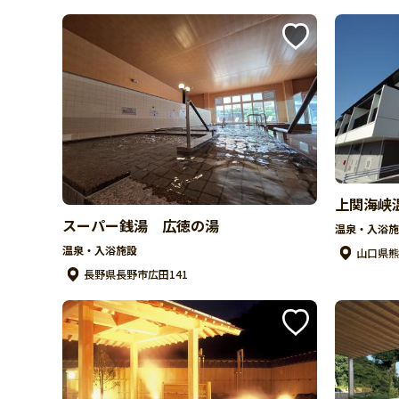
上関海峡
スーパー銭湯 広徳の湯
温泉・入浴施
温泉・入浴施設
山口県熊
長野県長野市広田141