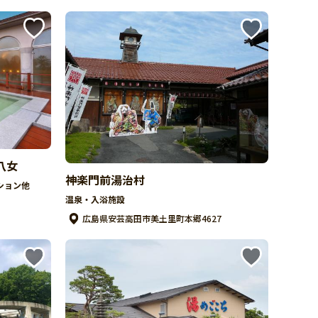
八女
神楽門前湯治村
ション他
温泉・入浴施設
広島県安芸高田市美土里町本郷4627