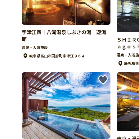
宇津江四十八滝温泉しぶきの湯 遊湯
館
ＳＨＩＲ
ａｇｏｓ
温泉・入浴施設
温泉・入浴施
岐阜県高山市国府町宇津江９６４
鹿児島県
東京・湯