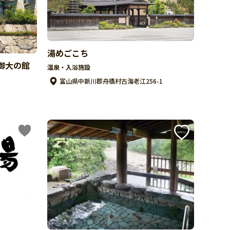
湯めごこち
御大の館
温泉・入浴施設
富山県中新川郡舟橋村古海老江256-1