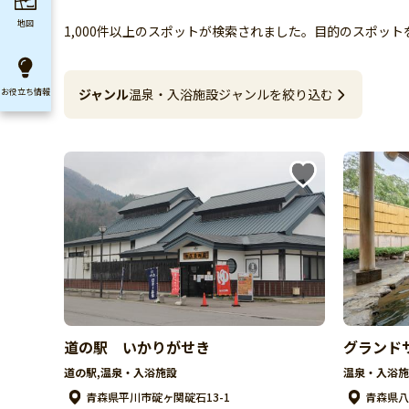
地図
1,000件以上のスポットが検索されました。目的のスポッ
ジャンル
温泉・入浴施設
ジャンルを絞り込む
お役立ち
情報
道の駅 いかりがせき
グランド
道の駅,温泉・入浴施設
温泉・入浴施
青森県平川市碇ヶ関碇石13-1
青森県八