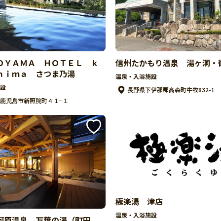
ＯＹＡＭＡ ＨＯＴＥＬ ｋ
信州たかもり温泉 湯ヶ洞・
ｈｉｍａ さつま乃湯
温泉・入浴施設
設
長野県下伊那郡高森町牛牧832-1
鹿児島市新照院町４１−１
極楽湯 津店
温泉・入浴施設
河原温泉 万葉の湯（町田