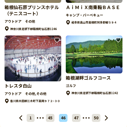
ＡｉＭｉＸ南乗鞍ＢＡＳＥ
箱根仙石原プリンスホテル
（テニスコート）
キャンプ・バーベキュー
アウトドア その他
岐阜県高山市高根町阿多野郷５９４
神奈川県足柄下郡箱根町仙石原1246
箱根湖畔ゴルフコース
トレスタ白山
ゴルフ
神奈川県足柄下郡箱根町仙石原1242
アウトドア その他,その他
香川県木田郡三木町下高岡９７２−３０
1
45
46
47
50