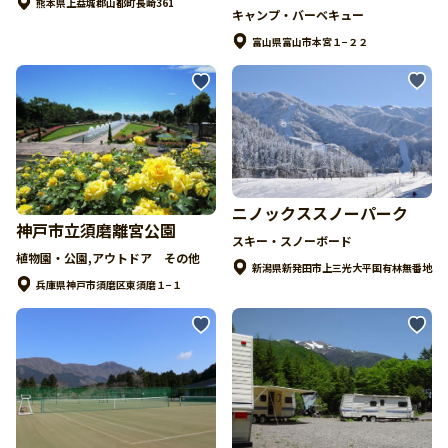
熊本県上益城郡山都町長崎361
キャンプ・バーベキュー
富山県富山市本宮１−２２
ニノックススノーパーク
神戸市立須磨離宮公園
スキー・スノーボード
植物園・公園,アウトドア その他
新潟県新発田市上三光大平国有林無番地
兵庫県神戸市須磨区東須磨１−１