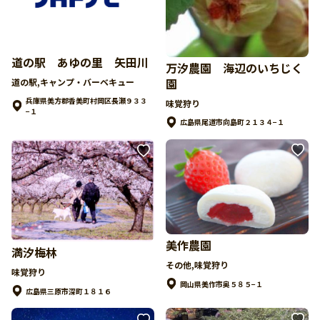
道の駅 あゆの里 矢田川
万汐農園 海辺のいちじく
園
道の駅,キャンプ・バーベキュー
兵庫県美方郡香美町村岡区長瀬９３３
味覚狩り
−１
広島県尾道市向島町２１３４−１
美作農園
満汐梅林
その他,味覚狩り
味覚狩り
岡山県美作市奥５８５−１
広島県三原市深町１８１６