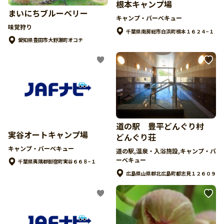
根本キャンプ場
まいにちブルーベリー
キャンプ・バーベキュー
味覚狩り
千葉県南房総市白浜町根本１６２４−１
愛知県豊田市大野瀬町オコチ
道の駅 豊平どんぐり村
実谷オートキャンプ場
どんぐり荘
キャンプ・バーベキュー
道の駅,温泉・入浴施設,キャンプ・バ
ーベキュー
千葉県夷隅郡御宿町実谷６６８−１
広島県山県郡北広島町都志見１２６０９