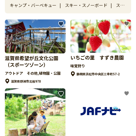
キャンプ・バーベキュー
|
スキー・スノーボード
|
スケ
ート
|
ゴルフ
|
味覚狩り
|
釣り
|
アウトドア その
他
いちごの里 すずき農園
滋賀県希望が丘文化公園
（スポーツゾーン）
味覚狩り
アウトドア その他,植物園・公園
静岡県浜松市中央区三幸町57-2
滋賀県野洲市北桜978