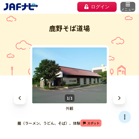
ログイン
メニュー
鹿野そば道場
1/1
外観
麺（ラーメン、うどん、そば）、体験
スポット