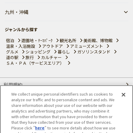
九州・沖縄
ジャンルから探す
宿泊
遊園地・ﾃｰﾏﾊﾟｰｸ
観光名所
美術館、博物館
温泉・入浴施設
アウトドア
アミューズメント
グルメ
ショッピング
暮らし
ガソリンスタンド
道の駅
旅行
カルチャー
ＳＡ・ＰＡ（サービスエリア）
利用規約
We collect unique personal identifiers such as cookies to
個人情報の取り扱いについて
analyze our traffic and to personalize content and ads. We
share information about your use of our website with our
会員優待サービスの提携をご検討の方へ
analytics and advertising partners, who may combine it
with other information that you have provided to them or
that they have collected from your use of their services.
JAFホームページ
Please click "
here
" to see more details about how we use