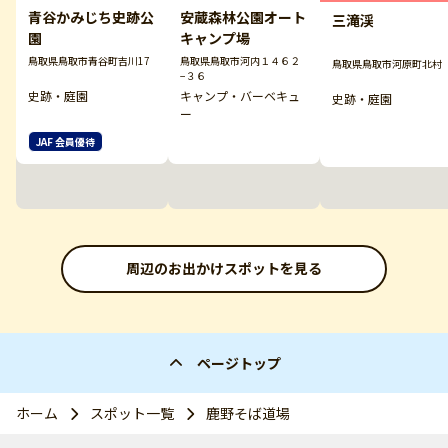
青谷かみじち史跡公
安蔵森林公園オート
三滝渓
園
キャンプ場
鳥取県鳥取市青谷町吉川17
鳥取県鳥取市河内１４６２
鳥取県鳥取市河原町北村
−３６
史跡・庭園
キャンプ・バーベキュ
史跡・庭園
ー
JAF 会員優待
周辺のお出かけスポットを見る
ページトップ
ホーム
スポット一覧
鹿野そば道場